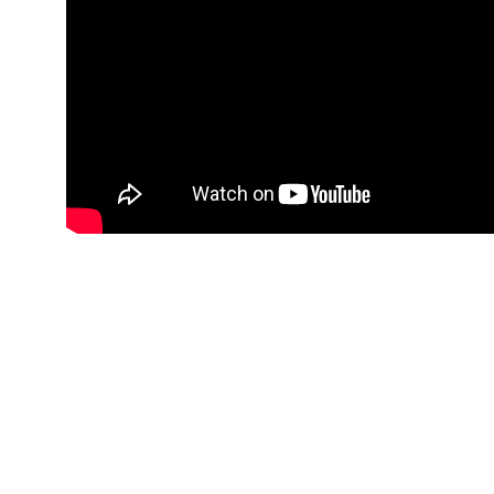
Harmonie
Célébrons la musique spirituelle et sacrée ensemble.