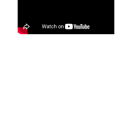
Harmonie
Célébrons la musique spirituelle et sacrée 
ensemble.
ÉLÉVATION
info@mantrasangha.fr